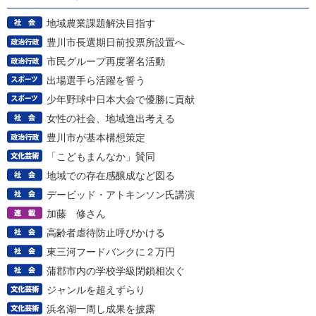
地域農業課題解決目指す
豊川市長選期日前投票所設置へ
市民グループ再度署名活動
出場選手ら活躍を誓う
少年野球中日本大会で優勝に貢献
女性の社会、地域進出考える
豊川市が基本構想策定
「こどもまんなか」賛同
地域での存在感醸成など図る
デービッド・アトキンソン氏講演
加藤 修さん
高齢者虐待防止呼びかける
東三河フードバンクに２万円
蒲郡市内の学校学級閉鎖相次ぐ
ジャンルを超えずらり
浜名湖一周し成果を披露