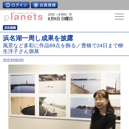
2026（令和8）年
8月9日 日曜日
浜名湖一周し成果を披露
風景など多彩に作品69点を飾る／豊橋で24日まで柳
生洋子さん個展
2023/09/20