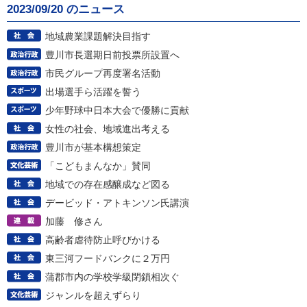
2023/09/20 のニュース
地域農業課題解決目指す
豊川市長選期日前投票所設置へ
市民グループ再度署名活動
出場選手ら活躍を誓う
少年野球中日本大会で優勝に貢献
女性の社会、地域進出考える
豊川市が基本構想策定
「こどもまんなか」賛同
地域での存在感醸成など図る
デービッド・アトキンソン氏講演
加藤 修さん
高齢者虐待防止呼びかける
東三河フードバンクに２万円
蒲郡市内の学校学級閉鎖相次ぐ
ジャンルを超えずらり