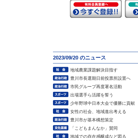
2023/09/20 のニュース
地域農業課題解決目指す
豊川市長選期日前投票所設置へ
市民グループ再度署名活動
出場選手ら活躍を誓う
少年野球中日本大会で優勝に貢献
女性の社会、地域進出考える
豊川市が基本構想策定
「こどもまんなか」賛同
地域での存在感醸成など図る