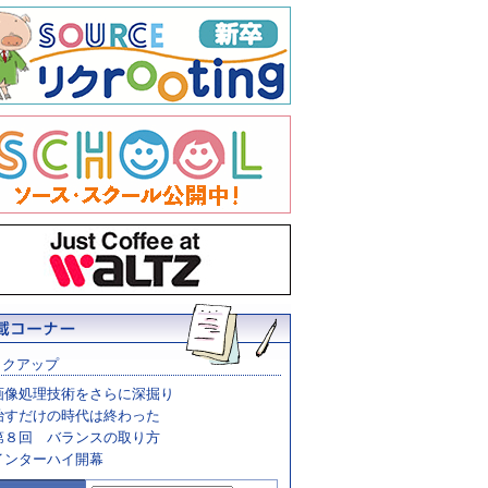
ックアップ
画像処理技術をさらに深掘り
治すだけの時代は終わった
第８回 バランスの取り方
インターハイ開幕