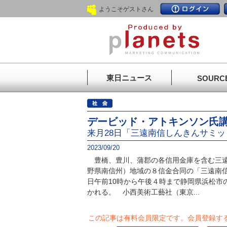
ようこそゲストさん
東日ニュース
SOURC
デービッド・アトキンソン氏
来月28日「三遠南信しんきんサミッ
2023/09/20
豊橋、豊川、蒲郡の各信用金庫を含む三遠
野県南信州）地域の８信金合同の「三遠南信
日午前10時から午後４時まで静岡県浜松市
かれる。 小西美術工藝社（東京...
この記事は有料会員限定です。
会員登録す