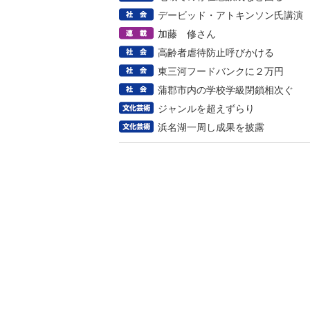
デービッド・アトキンソン氏講演
加藤 修さん
高齢者虐待防止呼びかける
東三河フードバンクに２万円
蒲郡市内の学校学級閉鎖相次ぐ
ジャンルを超えずらり
浜名湖一周し成果を披露