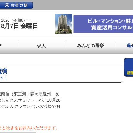
2026（令和8）年
8月7日 金曜日
みんなの選挙
過
E
求人
講演
ト」
南信（東三河、静岡県遠州、長
しんきんサミット」が、10月28
のホテルクラウンパレス浜松で開
ると続きをお読みいただけます。