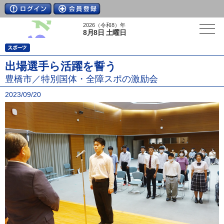
2026（令和8）年
8月8日 土曜日
出場選手ら活躍を誓う
豊橋市／特別国体・全障スポの激励会
2023/09/20