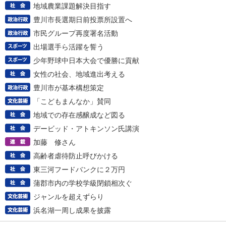
地域農業課題解決目指す
豊川市長選期日前投票所設置へ
市民グループ再度署名活動
出場選手ら活躍を誓う
少年野球中日本大会で優勝に貢献
女性の社会、地域進出考える
豊川市が基本構想策定
「こどもまんなか」賛同
地域での存在感醸成など図る
デービッド・アトキンソン氏講演
加藤 修さん
高齢者虐待防止呼びかける
東三河フードバンクに２万円
蒲郡市内の学校学級閉鎖相次ぐ
ジャンルを超えずらり
浜名湖一周し成果を披露