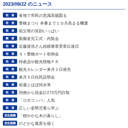
2023/09/22 のニュース
各地で市民の意識高揚図る
豊橋まつり 本番まで１カ月高まる機運
祖父母の笑顔いっぱい
新園舎完工式・内覧会
近藤資浩さん紺綬褒章受章伝達式
ＳＩ豊橋ポート初例会
特産品や観光情報ＰＲ
観光カレンダー来月２日発売
来月５日住民説明会
前週とほぼ同水準
同僚から現金計273万円詐取
「ロボコッパ」人気
正しい姿勢児童ら学ぶ
「穏やかな木の暮らし」
のどかな風景を描く