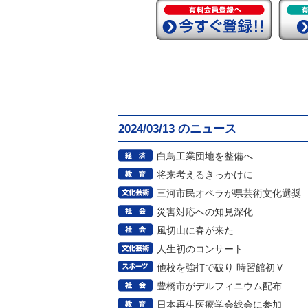
2024/03/13 のニュース
白鳥工業団地を整備へ
将来考えるきっかけに
三河市民オペラが県芸術文化選奨
災害対応への知見深化
風切山に春が来た
人生初のコンサート
他校を強打で破り 時習館初Ｖ
豊橋市がデルフィニウム配布
日本再生医療学会総会に参加