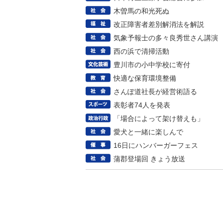
木曽馬の和光死ぬ
改正障害者差別解消法を解説
気象予報士の多々良秀世さん講演
西の浜で清掃活動
豊川市の小中学校に寄付
快適な保育環境整備
さんぽ道社長が経営術語る
表彰者74人を発表
「場合によって架け替えも」
愛犬と一緒に楽しんで
16日にハンバーガーフェス
蒲郡登場回 きょう放送