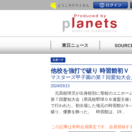
ようこそゲストさん
東日ニュース
SOURC
他校を強打で破り 時習館初Ｖ
マスターズ甲子園の第７回愛知大会
2024/03/13
元高校球児が出身校別に母校のユニホーム
第７回愛知大会（県高校野球ＯＢ連盟主催
で行われた。初出場した地元の時習館が９
破り、優勝を飾った。 時習館は、19...
この記事は有料会員限定です。
会員登録す