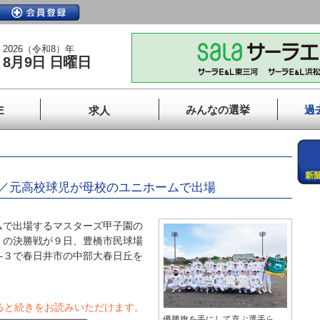
2026（令和8）年
8月9日 日曜日
みんなの選挙
過
E
求人
／元高校球児が母校のユニホームで出場
で出場するマスターズ甲子園の
）の決勝戦が９日、豊橋市民球場
―３で春日井市の中部大春日丘を
ると続きをお読みいただけます。
優勝旗を手にして喜ぶ選手ら