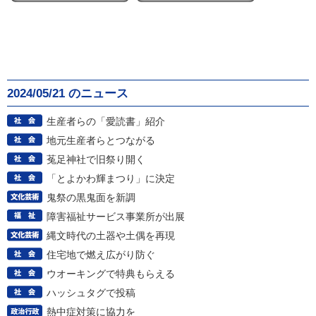
2024/05/21 のニュース
生産者らの「愛読書」紹介
地元生産者らとつながる
菟足神社で旧祭り開く
「とよかわ輝まつり」に決定
鬼祭の黒鬼面を新調
障害福祉サービス事業所が出展
縄文時代の土器や土偶を再現
住宅地で燃え広がり防ぐ
ウオーキングで特典もらえる
ハッシュタグで投稿
熱中症対策に協力を