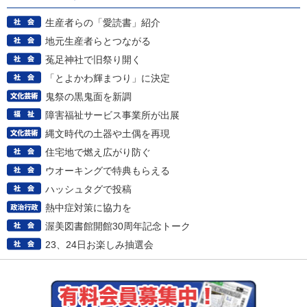
生産者らの「愛読書」紹介
地元生産者らとつながる
菟足神社で旧祭り開く
「とよかわ輝まつり」に決定
鬼祭の黒鬼面を新調
障害福祉サービス事業所が出展
縄文時代の土器や土偶を再現
住宅地で燃え広がり防ぐ
ウオーキングで特典もらえる
ハッシュタグで投稿
熱中症対策に協力を
渥美図書館開館30周年記念トーク
23、24日お楽しみ抽選会