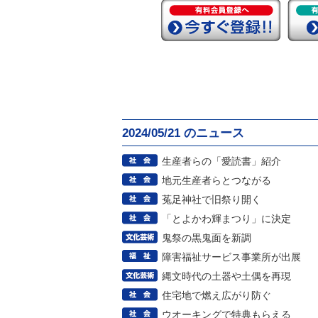
2024/05/21 のニュース
生産者らの「愛読書」紹介
地元生産者らとつながる
菟足神社で旧祭り開く
「とよかわ輝まつり」に決定
鬼祭の黒鬼面を新調
障害福祉サービス事業所が出展
縄文時代の土器や土偶を再現
住宅地で燃え広がり防ぐ
ウオーキングで特典もらえる