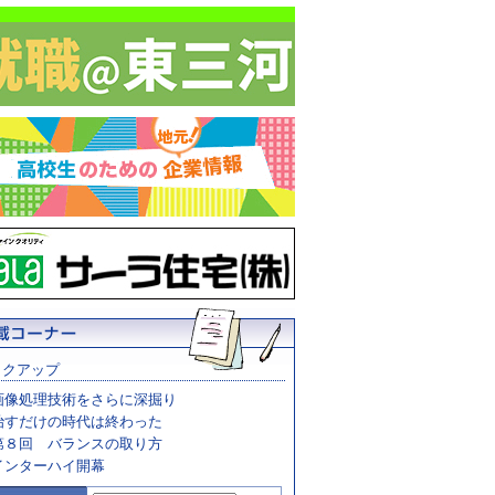
ックアップ
画像処理技術をさらに深掘り
治すだけの時代は終わった
第８回 バランスの取り方
インターハイ開幕