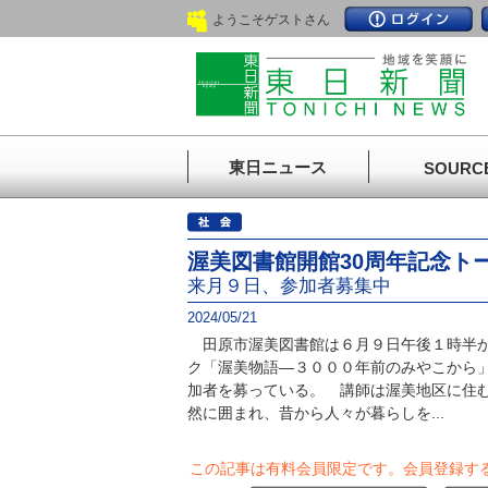
ようこそゲストさん
東日ニュース
SOURC
渥美図書館開館30周年記念ト
来月９日、参加者募集中
2024/05/21
田原市渥美図書館は６月９日午後１時半か
ク「渥美物語―３０００年前のみやこから」
加者を募っている。 講師は渥美地区に住
然に囲まれ、昔から人々が暮らしを...
この記事は有料会員限定です。
会員登録す