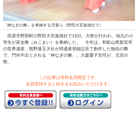
「神なぎの舞」を奉納する児童ら（野田大宮進雄社で）
田原市野田町の野田大宮進雄社で15日、大祭が行われ、地元の小
学生が巫女舞（みこまい）を奉納した。 今年は、和歌山県新宮市
の世界遺産、熊野速玉大社が同遺産登録記念で創作した独自の舞
で、門外不出とされる「神なぎの舞」。大森愛子宮司が、元宮の
熊...
この記事は有料会員限定です。
会員登録すると続きをお読みいただけます。