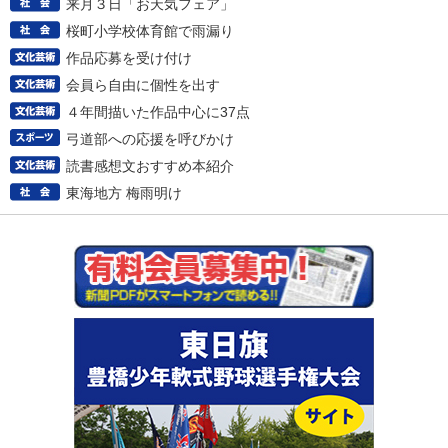
来月３日「お天気フェア」
桜町小学校体育館で雨漏り
作品応募を受け付け
会員ら自由に個性を出す
４年間描いた作品中心に37点
弓道部への応援を呼びかけ
読書感想文おすすめ本紹介
東海地方 梅雨明け