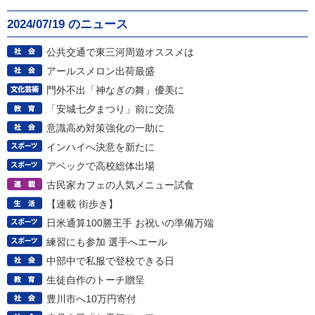
2024/07/19 のニュース
公共交通で東三河周遊オススメは
アールスメロン出荷最盛
門外不出「神なぎの舞」優美に
「安城七夕まつり」前に交流
意識高め対策強化の一助に
インハイへ決意を新たに
アベックで高校総体出場
古民家カフェの人気メニュー試食
【連載 街歩き】
日米通算100勝王手 お祝いの準備万端
練習にも参加 選手へエール
中部中で私服で登校できる日
生徒自作のトーチ贈呈
豊川市へ10万円寄付