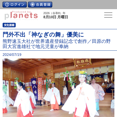
2026（令和8）年
8月10日 月曜日
門外不出「神なぎの舞」優美に
熊野速玉大社が世界遺産登録記念で創作／田原の野
田大宮進雄社で地元児童が奉納
2024/07/19