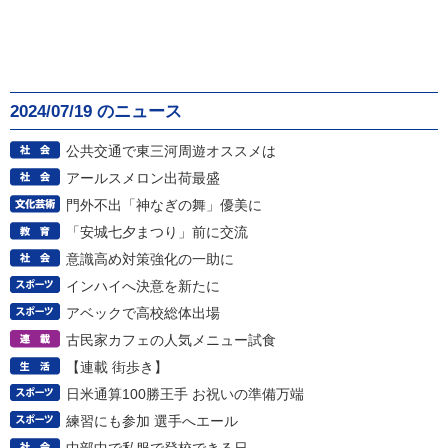
2024/07/19 のニュース
公共交通で東三河周遊オススメは
アールスメロン出荷最盛
門外不出「神なぎの舞」優美に
「安城七夕まつり」前に交流
意識高め対策強化の一助に
インハイへ決意を新たに
アベックで高校総体出場
古民家カフェの人気メニュー試食
【連載 街歩き】
日米通算100勝王手 お祝いの準備万端
練習にも参加 選手へエール