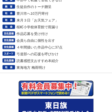
中部中で私服で登校できる日
生徒自作のトーチ贈呈
豊川市へ10万円寄付
来月３日「お天気フェア」
桜町小学校体育館で雨漏り
作品応募を受け付け
会員ら自由に個性を出す
４年間描いた作品中心に37点
弓道部への応援を呼びかけ
読書感想文おすすめ本紹介
東海地方 梅雨明け