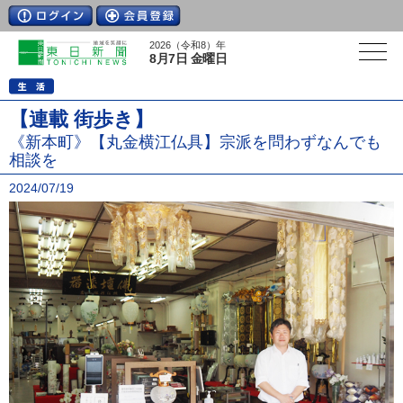
2026（令和8）年
8月7日 金曜日
【連載 街歩き】
《新本町》【丸金横江仏具】宗派を問わずなんでも
相談を
2024/07/19