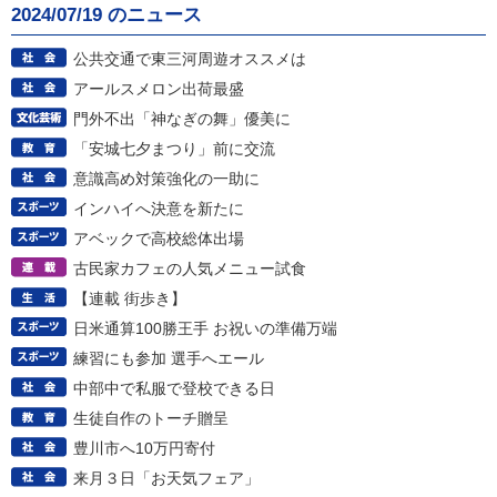
2024/07/19 のニュース
公共交通で東三河周遊オススメは
アールスメロン出荷最盛
門外不出「神なぎの舞」優美に
「安城七夕まつり」前に交流
意識高め対策強化の一助に
インハイへ決意を新たに
アベックで高校総体出場
古民家カフェの人気メニュー試食
【連載 街歩き】
日米通算100勝王手 お祝いの準備万端
練習にも参加 選手へエール
中部中で私服で登校できる日
生徒自作のトーチ贈呈
豊川市へ10万円寄付
来月３日「お天気フェア」