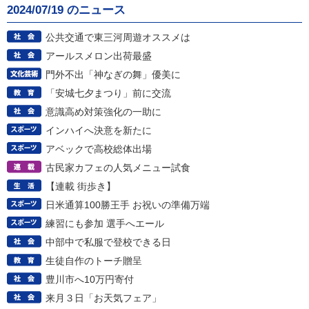
2024/07/19 のニュース
公共交通で東三河周遊オススメは
アールスメロン出荷最盛
門外不出「神なぎの舞」優美に
「安城七夕まつり」前に交流
意識高め対策強化の一助に
インハイへ決意を新たに
アベックで高校総体出場
古民家カフェの人気メニュー試食
【連載 街歩き】
日米通算100勝王手 お祝いの準備万端
練習にも参加 選手へエール
中部中で私服で登校できる日
生徒自作のトーチ贈呈
豊川市へ10万円寄付
来月３日「お天気フェア」