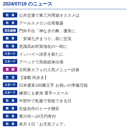
2024/07/19 のニュース
公共交通で東三河周遊オススメは
アールスメロン出荷最盛
門外不出「神なぎの舞」優美に
「安城七夕まつり」前に交流
意識高め対策強化の一助に
インハイへ決意を新たに
アベックで高校総体出場
古民家カフェの人気メニュー試食
【連載 街歩き】
日米通算100勝王手 お祝いの準備万端
練習にも参加 選手へエール
中部中で私服で登校できる日
生徒自作のトーチ贈呈
豊川市へ10万円寄付
来月３日「お天気フェア」