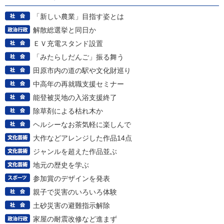
「新しい農業」目指す姿とは
解散総選挙と同日か
ＥＶ充電スタンド設置
「みたらしだんご」振る舞う
田原市内の道の駅や文化財巡り
中高年の再就職支援セミナー
能登被災地の入浴支援終了
除草剤による枯れ木か
ヘルシーなお茶気軽に楽しんで
大作などアレンジした作品14点
ジャンルを超えた作品並ぶ
地元の歴史を学ぶ
参加賞のデザインを発表
親子で災害のいろいろ体験
土砂災害の避難指示解除
家屋の耐震改修など進まず