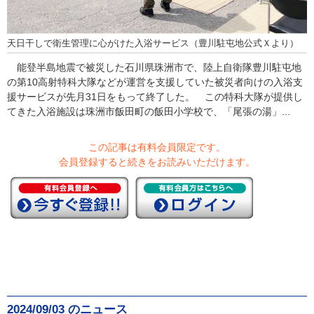
天日干しで衛生管理に心がけた入浴サービス（豊川駐屯地公式Ｘより）
能登半島地震で被災した石川県珠洲市で、陸上自衛隊豊川駐屯地
の第10高射特科大隊などが運営を支援していた被災者向けの入浴支
援サービスが先月31日をもって終了した。 この特科大隊が提供し
てきた入浴施設は珠洲市飯田町の飯田小学校で、「尾張の湯」...
この記事は有料会員限定です。
会員登録すると続きをお読みいただけます。
2024/09/03 のニュース