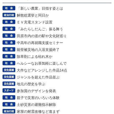
「新しい農業」目指す姿とは
解散総選挙と同日か
ＥＶ充電スタンド設置
「みたらしだんご」振る舞う
田原市内の道の駅や文化財巡り
中高年の再就職支援セミナー
能登被災地の入浴支援終了
除草剤による枯れ木か
ヘルシーなお茶気軽に楽しんで
大作などアレンジした作品14点
ジャンルを超えた作品並ぶ
地元の歴史を学ぶ
参加賞のデザインを発表
親子で災害のいろいろ体験
土砂災害の避難指示解除
家屋の耐震改修など進まず