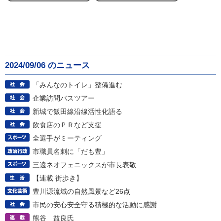
2024/09/06 のニュース
「みんなのトイレ」整備進む
企業訪問バスツアー
新城で飯田線沿線活性化語る
飲食店のＰＲなど支援
全選手がミーティング
市職員名刺に「だも豊」
三遠ネオフェニックスが市長表敬
【連載 街歩き】
豊川源流域の自然風景など26点
市民の安心安全守る積極的な活動に感謝
熊谷 益良氏