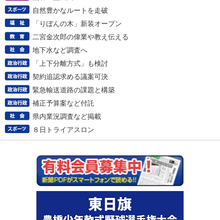
自然豊かなルートを走破
「りぼんの木」新装オープン
二宮金次郎の偉業や教え伝える
地下水など調査へ
「上下分離方式」も検討
契約追認求める議案可決
緊急輸送道路の課題と構築
補正予算案など付託
県内業況調査など掲載
８日トライアスロン