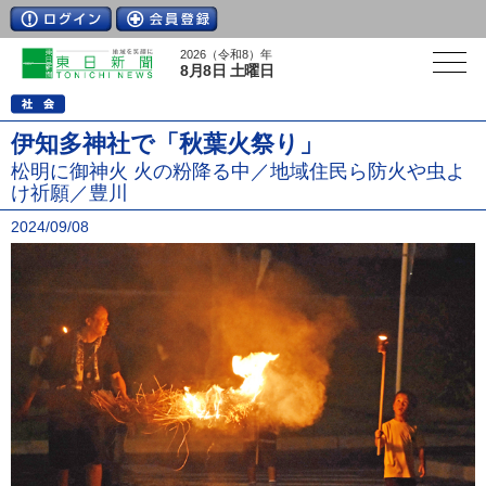
2026（令和8）年
8月8日 土曜日
伊知多神社で「秋葉火祭り」
松明に御神火 火の粉降る中／地域住民ら防火や虫よ
け祈願／豊川
2024/09/08