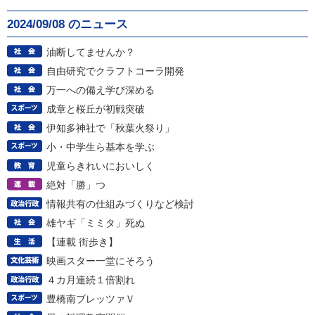
2024/09/08 のニュース
油断してませんか？
自由研究でクラフトコーラ開発
万一への備え学び深める
成章と桜丘が初戦突破
伊知多神社で「秋葉火祭り」
小・中学生ら基本を学ぶ
児童らきれいにおいしく
絶対「勝」つ
情報共有の仕組みづくりなど検討
雄ヤギ「ミミタ」死ぬ
【連載 街歩き】
映画スター一堂にそろう
４カ月連続１倍割れ
豊橋南ブレッツァＶ