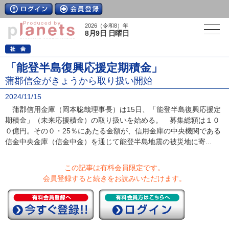
2026（令和8）年
8月9日 日曜日
「能登半島復興応援定期積金」
蒲郡信金がきょうから取り扱い開始
2024/11/15
蒲郡信用金庫（岡本聡哉理事長）は15日、「能登半島復興応援定
期積金」（未来応援積金）の取り扱いを始める。 募集総額は１０
０億円。その０・25％にあたる金額が、信用金庫の中央機関である
信金中央金庫（信金中金）を通じて能登半島地震の被災地に寄...
この記事は有料会員限定です。
会員登録すると続きをお読みいただけます。