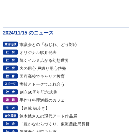
2024/11/15 のニュース
市議会との「ねじれ」どう対応
オリジナル駅弁発表
輝くイルミ広がる幻想世界
火の用心 戸締り用心啓発
国府高校でキャリア教育
実技とトークでふれ合う
創立60周年記念式典
手作り料理満載のカフェ
【連載 街歩き】
鈴木勉さんの現代アート作品展
「豊かなむらづくり」東海農政局長賞