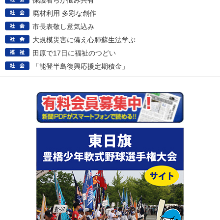
保護者らが悩み共有
廃材利用 多彩な創作
市長表敬し意気込み
大規模災害に備え心肺蘇生法学ぶ
田原で17日に福祉のつどい
「能登半島復興応援定期積金」