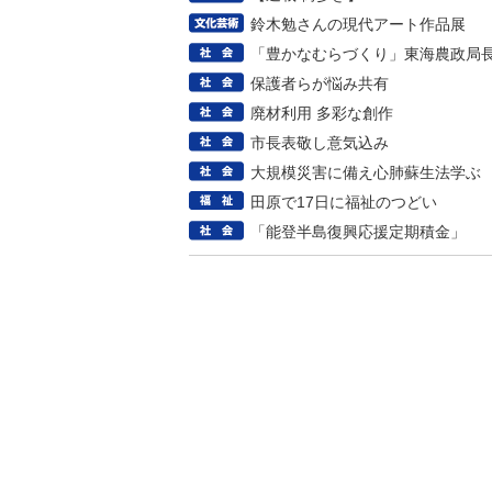
鈴木勉さんの現代アート作品展
「豊かなむらづくり」東海農政局
保護者らが悩み共有
廃材利用 多彩な創作
市長表敬し意気込み
大規模災害に備え心肺蘇生法学ぶ
田原で17日に福祉のつどい
「能登半島復興応援定期積金」