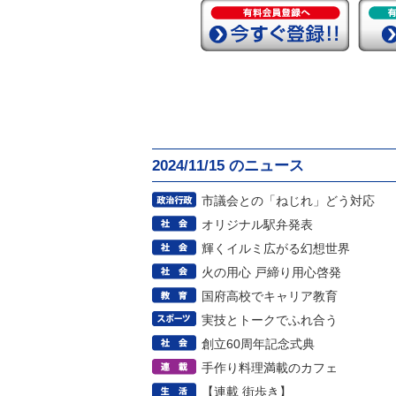
2024/11/15 のニュース
市議会との「ねじれ」どう対応
オリジナル駅弁発表
輝くイルミ広がる幻想世界
火の用心 戸締り用心啓発
国府高校でキャリア教育
実技とトークでふれ合う
創立60周年記念式典
手作り料理満載のカフェ
【連載 街歩き】