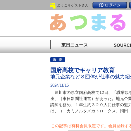
ようこそゲストさん
東日ニュース
SOURC
国府高校でキャリア教育
地元企業など８団体が仕事の魅力紹
2024/11/15
豊川市の県立国府高校で12日、「職業観
座」（東日新聞社運営）があった。地元企
講師を務め、１年生約３２０人に仕事の魅
は、コニカミノルタメカトロニクス、岡田..
この記事は有料会員限定です。
会員登録す