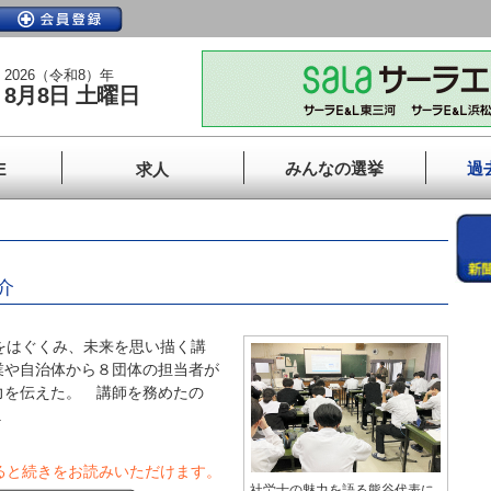
2026（令和8）年
8月8日 土曜日
みんなの選挙
過
E
求人
介
をはぐくみ、未来を思い描く講
業や自治体から８団体の担当者が
力を伝えた。 講師を務めたの
.
ると続きをお読みいただけます。
社労士の魅力を語る熊谷代表に