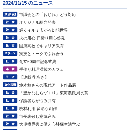
2024/11/15 のニュース
市議会との「ねじれ」どう対応
オリジナル駅弁発表
輝くイルミ広がる幻想世界
火の用心 戸締り用心啓発
国府高校でキャリア教育
実技とトークでふれ合う
創立60周年記念式典
手作り料理満載のカフェ
【連載 街歩き】
鈴木勉さんの現代アート作品展
「豊かなむらづくり」東海農政局長賞
保護者らが悩み共有
廃材利用 多彩な創作
市長表敬し意気込み
大規模災害に備え心肺蘇生法学ぶ