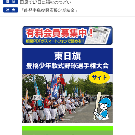
田原で17日に福祉のつどい
「能登半島復興応援定期積金」