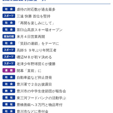
虐待の対応数が過去最多
三遠 快勝 首位を堅持
「再開を楽しみにして」
茶臼山高原スキー場オープン
来月４日営業再開
「笑顔の連鎖」をテーマに
高師Ｓ ９年ぶり年間王者
磯辺ＭＢが初Ｖ決める
老津少年野球団Ｃが優勝
開幕「直前」に
自動車盗など抑止啓発
豊川署で２台お披露目
豊川市の中学生使節団が報告会
東三河フードバンクの活動学ぶ
豊橋善銀へ３万円と物品寄付
豊川市などに寄付金