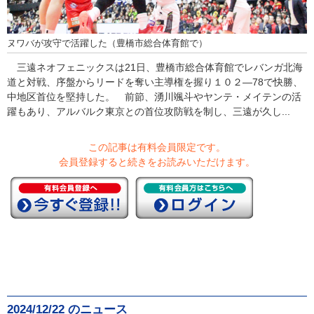
ヌワバが攻守で活躍した（豊橋市総合体育館で）
三遠ネオフェニックスは21日、豊橋市総合体育館でレバンガ北海
道と対戦、序盤からリードを奪い主導権を握り１０２―78で快勝、
中地区首位を堅持した。 前節、湧川颯斗やヤンテ・メイテンの活
躍もあり、アルバルク東京との首位攻防戦を制し、三遠が久し...
この記事は有料会員限定です。
会員登録すると続きをお読みいただけます。
2024/12/22 のニュース