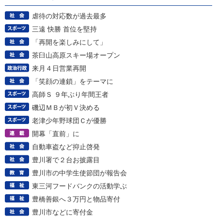
虐待の対応数が過去最多
三遠 快勝 首位を堅持
「再開を楽しみにして」
茶臼山高原スキー場オープン
来月４日営業再開
「笑顔の連鎖」をテーマに
高師Ｓ ９年ぶり年間王者
磯辺ＭＢが初Ｖ決める
老津少年野球団Ｃが優勝
開幕「直前」に
自動車盗など抑止啓発
豊川署で２台お披露目
豊川市の中学生使節団が報告会
東三河フードバンクの活動学ぶ
豊橋善銀へ３万円と物品寄付
豊川市などに寄付金