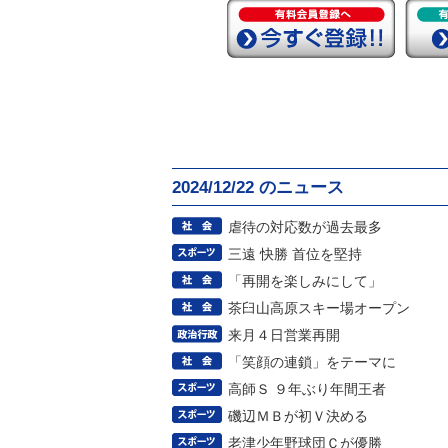
2024/12/22 のニュース
虐待の対応数が過去最多
三遠 快勝 首位を堅持
「再開を楽しみにして」
茶臼山高原スキー場オープン
来月４日営業再開
「笑顔の連鎖」をテーマに
高師Ｓ ９年ぶり年間王者
磯辺ＭＢが初Ｖ決める
老津少年野球団Ｃが優勝