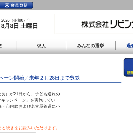
2026（令和8）年
8月8日 土曜日
みんなの選挙
過
E
求人
ペーン開始／来年２月28日まで豊鉄
長）が21日から、子ども連れの
けキャンペーン」を実施してい
線・市内線および名古屋鉄道に小
ると続きをお読みいただけます。