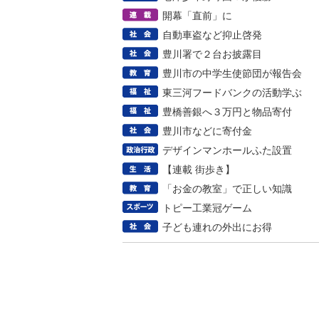
開幕「直前」に
自動車盗など抑止啓発
豊川署で２台お披露目
豊川市の中学生使節団が報告会
東三河フードバンクの活動学ぶ
豊橋善銀へ３万円と物品寄付
豊川市などに寄付金
デザインマンホールふた設置
【連載 街歩き】
「お金の教室」で正しい知識
トピー工業冠ゲーム
子ども連れの外出にお得