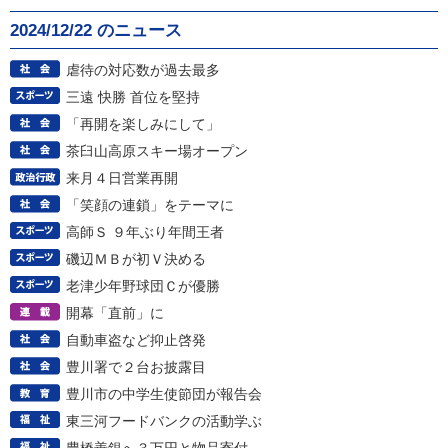
2024/12/22 のニュース
虐待の対応数が過去最多
三遠 快勝 首位を堅持
「再開を楽しみにして」
茶臼山高原スキー場オープン
来月４日営業再開
「笑顔の連鎖」をテーマに
高師Ｓ ９年ぶり年間王者
磯辺ＭＢが初Ｖ決める
老津少年野球団Ｃが優勝
開幕「直前」に
自動車盗など抑止啓発
豊川署で２台お披露目
豊川市の中学生使節団が報告会
東三河フードバンクの活動学ぶ