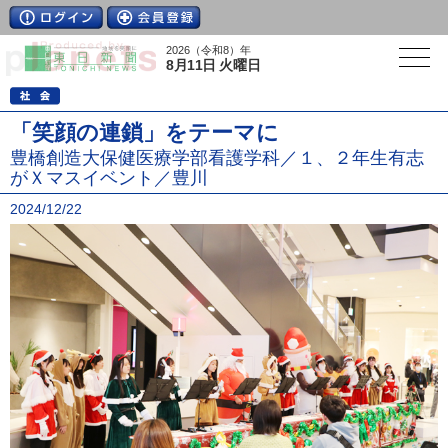
2026（令和8）年
8月11日 火曜日
「笑顔の連鎖」をテーマに
豊橋創造大保健医療学部看護学科／１、２年生有志
がＸマスイベント／豊川
2024/12/22