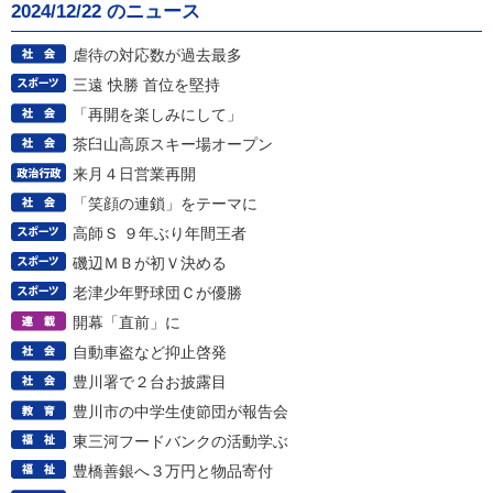
2024/12/22 のニュース
虐待の対応数が過去最多
三遠 快勝 首位を堅持
「再開を楽しみにして」
茶臼山高原スキー場オープン
来月４日営業再開
「笑顔の連鎖」をテーマに
高師Ｓ ９年ぶり年間王者
磯辺ＭＢが初Ｖ決める
老津少年野球団Ｃが優勝
開幕「直前」に
自動車盗など抑止啓発
豊川署で２台お披露目
豊川市の中学生使節団が報告会
東三河フードバンクの活動学ぶ
豊橋善銀へ３万円と物品寄付