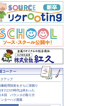
ックアップ
画像処理技術をさらに深掘り
治すだけの時代は終わった
第８回 バランスの取り方
インターハイ開幕