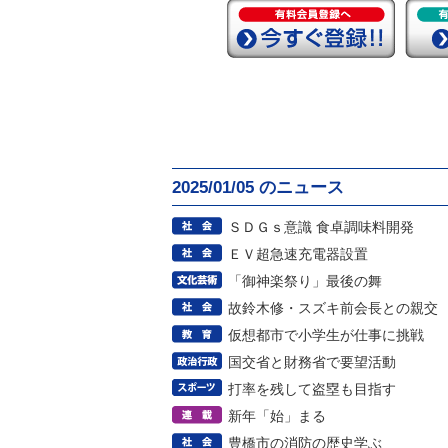
2025/01/05 のニュース
ＳＤＧｓ意識 食卓調味料開発
ＥＶ超急速充電器設置
「御神楽祭り」最後の舞
故鈴木修・スズキ前会長との親交
仮想都市で小学生が仕事に挑戦
国交省と財務省で要望活動
打率を残して盗塁も目指す
新年「始」まる
豊橋市の消防の歴史学ぶ