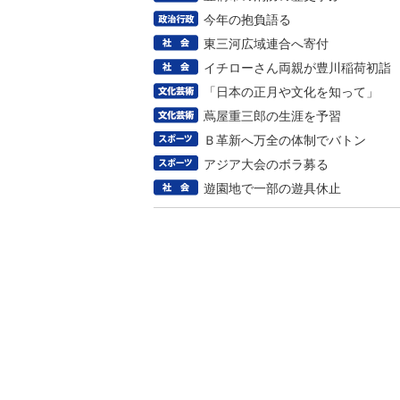
今年の抱負語る
東三河広域連合へ寄付
イチローさん両親が豊川稲荷初詣
「日本の正月や文化を知って」
蔦屋重三郎の生涯を予習
Ｂ革新へ万全の体制でバトン
アジア大会のボラ募る
遊園地で一部の遊具休止