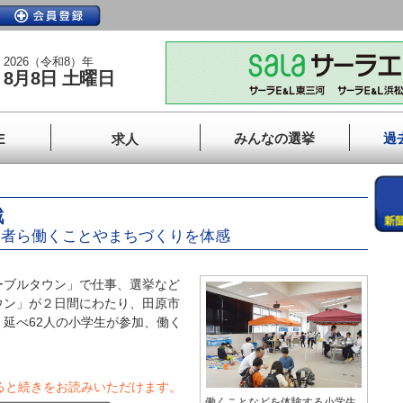
2026（令和8）年
8月8日 土曜日
みんなの選挙
過
E
求人
戦
加者ら働くことやまちづくりを体感
ブルタウン」で仕事、選挙など
ウン」が２日間にわたり、田原市
延べ62人の小学生が参加、働く
ると続きをお読みいただけます。
働くことなどを体験する小学生