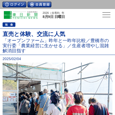
2026（令和8）年
8月9日 日曜日
直売と体験、交流に人気
「オープンファーム」昨年と一昨年比較／豊橋市の
実行委「農業経営に生かせる」／生産者増やし混雑
解消目指す
2025/02/04