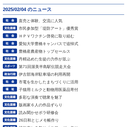
2025/02/04 のニュース
直売と体験、交流に人気
市民参加型「堤防アート」優秀賞
ＨＰＶワクチン啓発に取り組む
愛知大学豊橋キャンパスで追悼式
豊橋産農産物トップセールス
丹精込めた生徒の力作が並ぶ
第71回渥美半島駅伝競走大会
伊古部海岸駐車場の利用再開
市電を生かしたまちづくりに活用
子猫用ミルクと動物用医薬品寄付
多彩な演奏で聴衆を魅了
版画家６人の作品ずらり
読み聞かせボラ研修会
26日和とじメモ帳作り