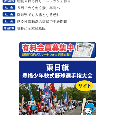
植物束ねる飾り「スワッグ」作り
５日「ぬくぬく湯」再開へ
愛知県でも大雪となる恐れ
感染性胃腸炎の症状で学級閉鎖
議長に岡本禎稔氏