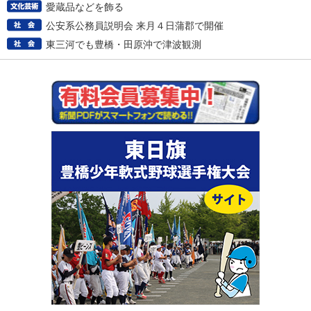
愛蔵品などを飾る
公安系公務員説明会 来月４日蒲郡で開催
東三河でも豊橋・田原沖で津波観測