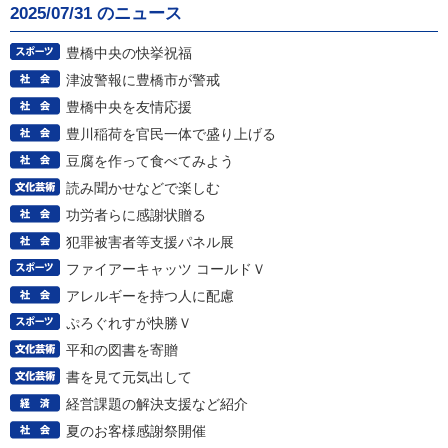
2025/07/31 のニュース
豊橋中央の快挙祝福
津波警報に豊橋市が警戒
豊橋中央を友情応援
豊川稲荷を官民一体で盛り上げる
豆腐を作って食べてみよう
読み聞かせなどで楽しむ
功労者らに感謝状贈る
犯罪被害者等支援パネル展
ファイアーキャッツ コールドＶ
アレルギーを持つ人に配慮
ぷろぐれすが快勝Ｖ
平和の図書を寄贈
書を見て元気出して
経営課題の解決支援など紹介
夏のお客様感謝祭開催