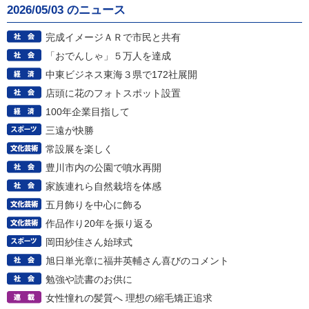
2026/05/03 のニュース
完成イメージＡＲで市民と共有
「おでんしゃ」５万人を達成
中東ビジネス東海３県で172社展開
店頭に花のフォトスポット設置
100年企業目指して
三遠が快勝
常設展を楽しく
豊川市内の公園で噴水再開
家族連れら自然栽培を体感
五月飾りを中心に飾る
作品作り20年を振り返る
岡田紗佳さん始球式
旭日単光章に福井英輔さん喜びのコメント
勉強や読書のお供に
女性憧れの髪質へ 理想の縮毛矯正追求