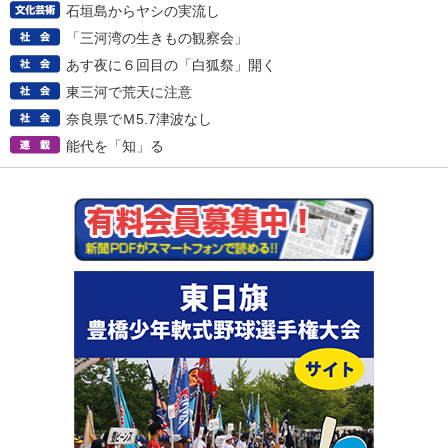
石垣島からヤシの実流し
「三河湾の生きもの観察会」
あす夜に６回目の「白狐祭」開く
東三河で荒天に注意
奈良県でＭ5.7津波なし
能代を「知」る