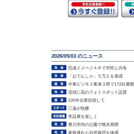
2026/05/03 のニュース
完成イメージＡＲで市民と共有
「おでんしゃ」５万人を達成
中東ビジネス東海３県で172社展開
店頭に花のフォトスポット設置
100年企業目指して
三遠が快勝
常設展を楽しく
豊川市内の公園で噴水再開
家族連れら自然栽培を体感