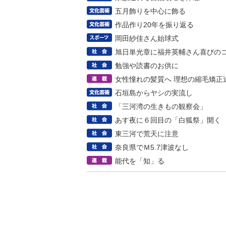
五月飾りを中心に飾る
作品作り20年を振り返る
岡田紗佳さん始球式
旭日単光章に福井英輔さん喜びの
勉強や読書のお供に
女性憧れの髪質へ 理想の縮毛矯正
石垣島からヤシの実流し
「三河湾の生きもの観察会」
あす夜に６回目の「白狐祭」開く
東三河で荒天に注意
奈良県でＭ5.7津波なし
能代を「知」る