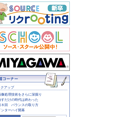
ックアップ
画像処理技術をさらに深掘り
治すだけの時代は終わった
第８回 バランスの取り方
インターハイ開幕