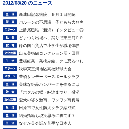
2012/08/20 のニュース
新成田記念病院、９月１日開院
バルーンの不思議、子どもら大歓声
上酔尾巳唯（新潟）インタビュー③
どまつり出場へ、踊りで東三河ＰＲ
ほの国百貨店で小学生が職場体験
出光美術館コレクション展・田原
豊橋紅茶・茶摘み編、クモ恐るべし
秋季東三河地区高校野球大会
豊橋サンデーベースボールクラブ
美味な絶品ハンバーグを作るには
「ホタルの郷・納涼まつり」盛況
愛犬の姿を激写、ワンワン写真展
田原市で女性防火クラブ結成式
結婚指輪も現実思考に勝てず？
なぜか英会話が苦手な日本人