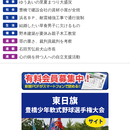
ゆうあいの里夏まつり大盛況
豊橋で建設会社の資材小屋が全焼
浜名ＢＰ、耐震補強工事で通行規制
結婚したい草食男子に欠けるもの
野本建築が夏休み親子木工教室
罪の重さ、裁判員裁判を考察
石田芳弘前犬山市長
心の病を持つ人への自立支援活動