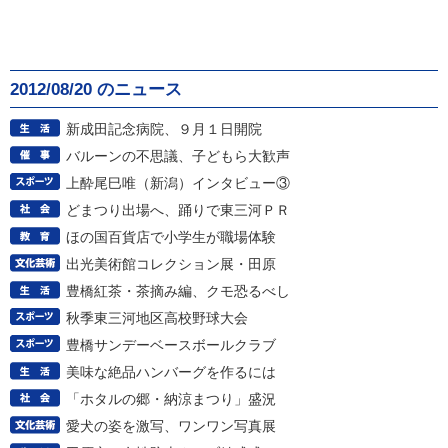
2012/08/20 のニュース
新成田記念病院、９月１日開院
バルーンの不思議、子どもら大歓声
上酔尾巳唯（新潟）インタビュー③
どまつり出場へ、踊りで東三河ＰＲ
ほの国百貨店で小学生が職場体験
出光美術館コレクション展・田原
豊橋紅茶・茶摘み編、クモ恐るべし
秋季東三河地区高校野球大会
豊橋サンデーベースボールクラブ
美味な絶品ハンバーグを作るには
「ホタルの郷・納涼まつり」盛況
愛犬の姿を激写、ワンワン写真展