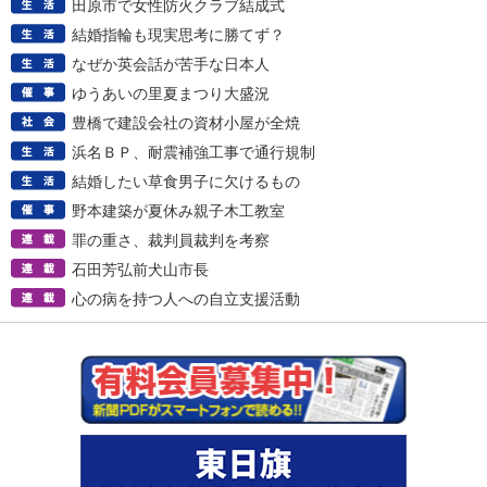
田原市で女性防火クラブ結成式
結婚指輪も現実思考に勝てず？
なぜか英会話が苦手な日本人
ゆうあいの里夏まつり大盛況
豊橋で建設会社の資材小屋が全焼
浜名ＢＰ、耐震補強工事で通行規制
結婚したい草食男子に欠けるもの
野本建築が夏休み親子木工教室
罪の重さ、裁判員裁判を考察
石田芳弘前犬山市長
心の病を持つ人への自立支援活動