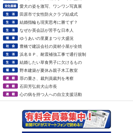
愛犬の姿を激写、ワンワン写真展
田原市で女性防火クラブ結成式
結婚指輪も現実思考に勝てず？
なぜか英会話が苦手な日本人
ゆうあいの里夏まつり大盛況
豊橋で建設会社の資材小屋が全焼
浜名ＢＰ、耐震補強工事で通行規制
結婚したい草食男子に欠けるもの
野本建築が夏休み親子木工教室
罪の重さ、裁判員裁判を考察
石田芳弘前犬山市長
心の病を持つ人への自立支援活動