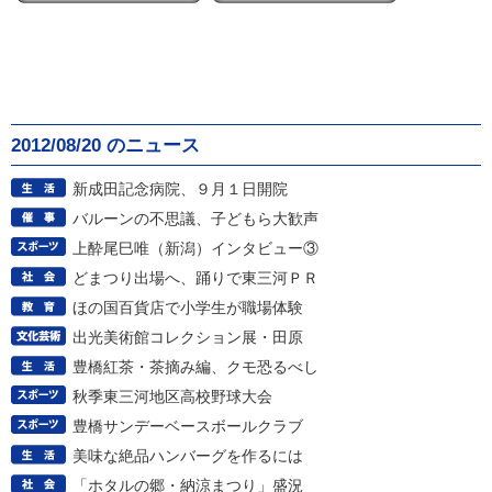
2012/08/20 のニュース
新成田記念病院、９月１日開院
バルーンの不思議、子どもら大歓声
上酔尾巳唯（新潟）インタビュー③
どまつり出場へ、踊りで東三河ＰＲ
ほの国百貨店で小学生が職場体験
出光美術館コレクション展・田原
豊橋紅茶・茶摘み編、クモ恐るべし
秋季東三河地区高校野球大会
豊橋サンデーベースボールクラブ
美味な絶品ハンバーグを作るには
「ホタルの郷・納涼まつり」盛況