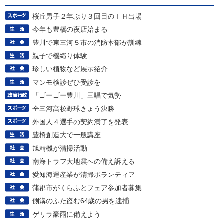
桜丘男子２年ぶり３回目のＩＨ出場
今年も豊橋の夜店始まる
豊川で東三河５市の消防本部が訓練
親子で機織り体験
珍しい植物など展示紹介
マンモ検診ぜひ受診を
「ゴーゴー豊川」三唱で気勢
全三河高校野球きょう決勝
外国人４選手の契約満了を発表
豊橋創造大で一般講座
旭精機が清掃活動
南海トラフ大地震への備え訴える
愛知海運産業が清掃ボランティア
蒲郡市がくらふとフェア参加者募集
側溝のふた盗む64歳の男を逮捕
ゲリラ豪雨に備えよう