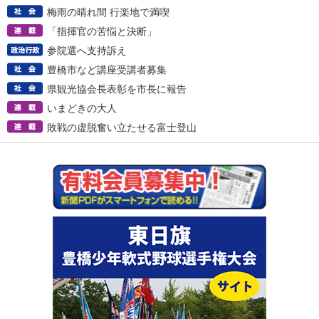
梅雨の晴れ間 行楽地で満喫
「指揮官の苦悩と決断」
参院選へ支持訴え
豊橋市など講座受講者募集
県観光協会長表彰を市長に報告
いまどきの大人
敗戦の虚脱奮い立たせる富士登山