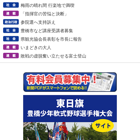
梅雨の晴れ間 行楽地で満喫
「指揮官の苦悩と決断」
参院選へ支持訴え
豊橋市など講座受講者募集
県観光協会長表彰を市長に報告
いまどきの大人
敗戦の虚脱奮い立たせる富士登山