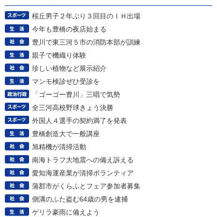
桜丘男子２年ぶり３回目のＩＨ出場
今年も豊橋の夜店始まる
豊川で東三河５市の消防本部が訓練
親子で機織り体験
珍しい植物など展示紹介
マンモ検診ぜひ受診を
「ゴーゴー豊川」三唱で気勢
全三河高校野球きょう決勝
外国人４選手の契約満了を発表
豊橋創造大で一般講座
旭精機が清掃活動
南海トラフ大地震への備え訴える
愛知海運産業が清掃ボランティア
蒲郡市がくらふとフェア参加者募集
側溝のふた盗む64歳の男を逮捕
ゲリラ豪雨に備えよう