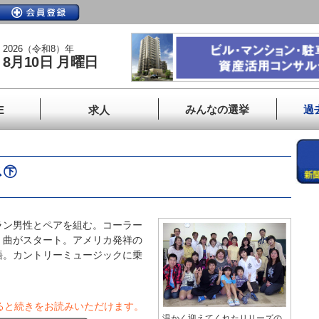
2026（令和8）年
8月10日 月曜日
みんなの選挙
過
E
求人
ス㊦
ン男性とペアを組む。コーラー
、曲がスタート。アメリカ発祥の
語。カントリーミュージックに乗
ると続きをお読みいただけます。
温かく迎えてくれたリリーズの