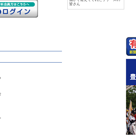
皆さん
る
会
ー