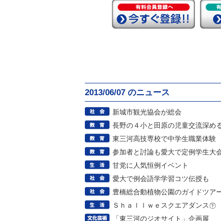
2013/06/07 のニュース
新城市観光協会が総会
長野の４小と田原の児童交流深め
東三河高技専校で中学生職業体験
参加者と討論も愛大で定例学生大
甘党に人気恒例イベント
愛大で例会語学学習コツ伝授も
豊橋総合動植物公園のガイドツア
Ｓｈａｌｌｗｅスクエアダンス㊦
「東三河のジオサイト」企画展