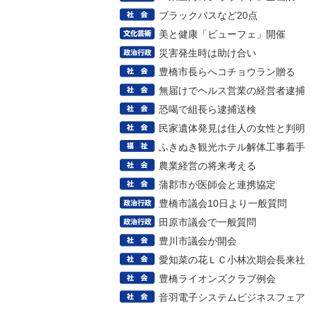
ブラックバスなど20点
美と健康「ビューフェ」開催
災害発生時は助け合い
豊橋市長らへコチョウラン贈る
無届けでヘルス営業の経営者逮捕
恐喝で組長ら逮捕送検
民家遺体発見は住人の女性と判明
ふきぬき観光ホテル解体工事着手
農業経営の将来考える
蒲郡市が医師会と連携協定
豊橋市議会10日より一般質問
田原市議会で一般質問
豊川市議会が開会
愛知菜の花ＬＣ小林次期会長来社
豊橋ライオンズクラブ例会
音羽電子システムビジネスフェア