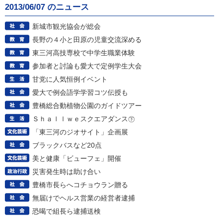
2013/06/07 のニュース
新城市観光協会が総会
長野の４小と田原の児童交流深める
東三河高技専校で中学生職業体験
参加者と討論も愛大で定例学生大会
甘党に人気恒例イベント
愛大で例会語学学習コツ伝授も
豊橋総合動植物公園のガイドツアー
Ｓｈａｌｌｗｅスクエアダンス㊦
「東三河のジオサイト」企画展
ブラックバスなど20点
美と健康「ビューフェ」開催
災害発生時は助け合い
豊橋市長らへコチョウラン贈る
無届けでヘルス営業の経営者逮捕
恐喝で組長ら逮捕送検