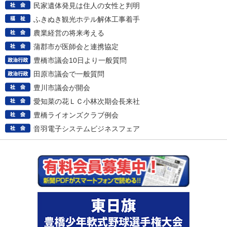
民家遺体発見は住人の女性と判明
ふきぬき観光ホテル解体工事着手
農業経営の将来考える
蒲郡市が医師会と連携協定
豊橋市議会10日より一般質問
田原市議会で一般質問
豊川市議会が開会
愛知菜の花ＬＣ小林次期会長来社
豊橋ライオンズクラブ例会
音羽電子システムビジネスフェア