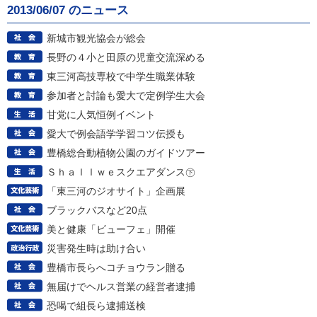
2013/06/07 のニュース
新城市観光協会が総会
長野の４小と田原の児童交流深める
東三河高技専校で中学生職業体験
参加者と討論も愛大で定例学生大会
甘党に人気恒例イベント
愛大で例会語学学習コツ伝授も
豊橋総合動植物公園のガイドツアー
Ｓｈａｌｌｗｅスクエアダンス㊦
「東三河のジオサイト」企画展
ブラックバスなど20点
美と健康「ビューフェ」開催
災害発生時は助け合い
豊橋市長らへコチョウラン贈る
無届けでヘルス営業の経営者逮捕
恐喝で組長ら逮捕送検