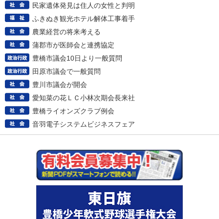
民家遺体発見は住人の女性と判明
ふきぬき観光ホテル解体工事着手
農業経営の将来考える
蒲郡市が医師会と連携協定
豊橋市議会10日より一般質問
田原市議会で一般質問
豊川市議会が開会
愛知菜の花ＬＣ小林次期会長来社
豊橋ライオンズクラブ例会
音羽電子システムビジネスフェア