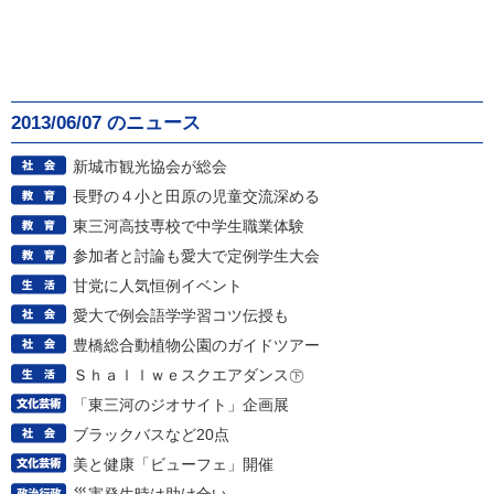
2013/06/07 のニュース
新城市観光協会が総会
長野の４小と田原の児童交流深める
東三河高技専校で中学生職業体験
参加者と討論も愛大で定例学生大会
甘党に人気恒例イベント
愛大で例会語学学習コツ伝授も
豊橋総合動植物公園のガイドツアー
Ｓｈａｌｌｗｅスクエアダンス㊦
「東三河のジオサイト」企画展
ブラックバスなど20点
美と健康「ビューフェ」開催