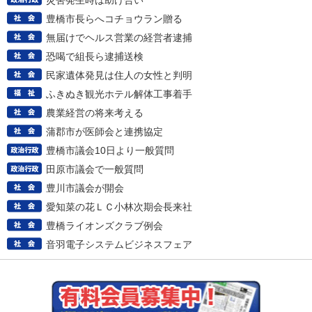
災害発生時は助け合い
豊橋市長らへコチョウラン贈る
無届けでヘルス営業の経営者逮捕
恐喝で組長ら逮捕送検
民家遺体発見は住人の女性と判明
ふきぬき観光ホテル解体工事着手
農業経営の将来考える
蒲郡市が医師会と連携協定
豊橋市議会10日より一般質問
田原市議会で一般質問
豊川市議会が開会
愛知菜の花ＬＣ小林次期会長来社
豊橋ライオンズクラブ例会
音羽電子システムビジネスフェア