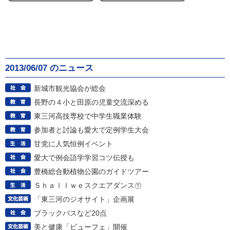
2013/06/07 のニュース
新城市観光協会が総会
長野の４小と田原の児童交流深める
東三河高技専校で中学生職業体験
参加者と討論も愛大で定例学生大会
甘党に人気恒例イベント
愛大で例会語学学習コツ伝授も
豊橋総合動植物公園のガイドツアー
Ｓｈａｌｌｗｅスクエアダンス㊦
「東三河のジオサイト」企画展
ブラックバスなど20点
美と健康「ビューフェ」開催