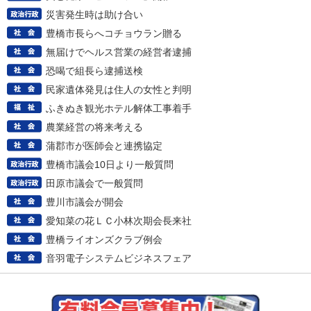
災害発生時は助け合い
豊橋市長らへコチョウラン贈る
無届けでヘルス営業の経営者逮捕
恐喝で組長ら逮捕送検
民家遺体発見は住人の女性と判明
ふきぬき観光ホテル解体工事着手
農業経営の将来考える
蒲郡市が医師会と連携協定
豊橋市議会10日より一般質問
田原市議会で一般質問
豊川市議会が開会
愛知菜の花ＬＣ小林次期会長来社
豊橋ライオンズクラブ例会
音羽電子システムビジネスフェア