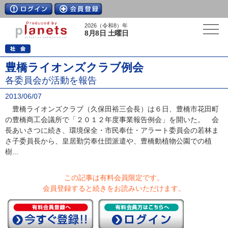
2026（令和8）年
8月8日 土曜日
豊橋ライオンズクラブ例会
各委員会が活動を報告
2013/06/07
豊橋ライオンズクラブ（久保田裕三会長）は６日、豊橋市花田町
の豊橋商工会議所で「２０１２年度事業報告例会」を開いた。 会
長あいさつに続き、環境保全・市民奉仕・アラート委員会の若林ま
さ子委員長から、皇居勤労奉仕団派遣や、豊橋動植物公園での植
樹...
この記事は有料会員限定です。
会員登録すると続きをお読みいただけます。