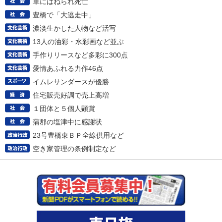
車にはねられ死亡
豊橋で「大逃走中」
濃淡生かした人物など活写
13人の油彩・水彩画など並ぶ
手作りリースなど多彩に300点
愛情あふれる力作46点
イムレサンダースが優勝
住宅販売好調で売上高増
１団体と５個人顕賞
蒲郡の塩津中に感謝状
23号豊橋東ＢＰ全線供用など
空き家管理の条例制定など