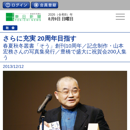
2026（令和8）年
8月9日 日曜日
さらに充実 20周年目指す
春夏秋冬叢書「そう」創刊10周年／記念制作・山本
宏務さんの写真集発行／豊橋で盛大に祝賀会200人集
う
2013/12/12