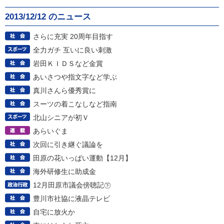
2013/12/12 のニュース
さらに充実 20周年目指す
全力ガチ 互いに良い刺激
岩田ＫＩＤＳなど金賞
あいさつや指文字など学ぶ
真川さんら優秀賞に
スーツの着こなしなど指南
北山シニアが初Ｖ
あらいぐま
次回に引き継ぐ議論を
田原の花いっぱい運動【12月】
海外研修生に助成金
12月田原市議会傍聴記㊦
豊川市社協に液晶テレビ
自宅に放火か