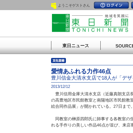
ようこそゲストさん
東日ニュース
SOURC
愛情あふれる力作46点
豊川信金大清水支店で18人が「デ
2013/12/12
豊川信用金庫大清水支店（近藤真朗支店長
の高豊地区市民館教室と南陽地区市民館教
絵合同作品展」が開かれている。27日まで
同教室の榊原四郎氏に師事する各教室の生
れる手作りの美しい作品46点が並び、来店