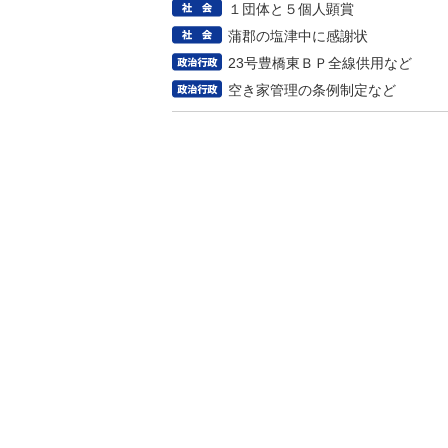
１団体と５個人顕賞
蒲郡の塩津中に感謝状
23号豊橋東ＢＰ全線供用など
空き家管理の条例制定など