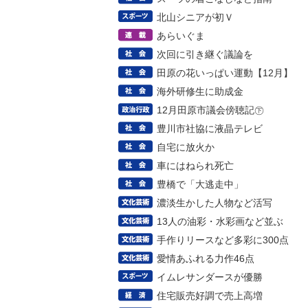
北山シニアが初Ｖ
あらいぐま
次回に引き継ぐ議論を
田原の花いっぱい運動【12月】
海外研修生に助成金
12月田原市議会傍聴記㊦
豊川市社協に液晶テレビ
自宅に放火か
車にはねられ死亡
豊橋で「大逃走中」
濃淡生かした人物など活写
13人の油彩・水彩画など並ぶ
手作りリースなど多彩に300点
愛情あふれる力作46点
イムレサンダースが優勝
住宅販売好調で売上高増