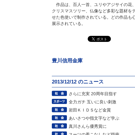
作品は、百人一首、ユリやアジサイの花、
クリスマスツリー、仏像など多彩な題材を
せた色使いで制作されている。どの作品も
展示されている。
豊川信用金庫
2013/12/12 のニュース
さらに充実 20周年目指す
全力ガチ 互いに良い刺激
岩田ＫＩＤＳなど金賞
あいさつや指文字など学ぶ
真川さんら優秀賞に
スーツの着こなしなど指南