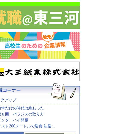
ックアップ
治すだけの時代は終わった
第８回 バランスの取り方
インターハイ開幕
ラスト200メートルで勝負 決勝...