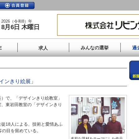
2026（令和8）年
8月6日 木曜日
みんなの選挙
過
E
求人
ザインきり絵展」
）で、「デザインきり絵教室」
室、東岩田教室の「デザインきり
。
徒18人による、技術と愛情あふ
客の目を留めている。
多彩な題材をテーマにした作品