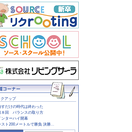
ックアップ
治すだけの時代は終わった
第８回 バランスの取り方
インターハイ開幕
ラスト200メートルで勝負 決勝...