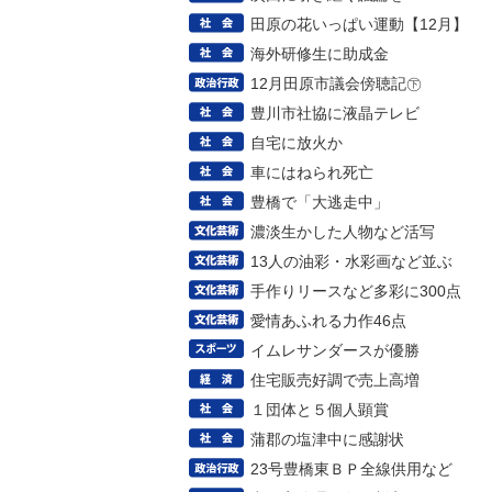
田原の花いっぱい運動【12月】
海外研修生に助成金
12月田原市議会傍聴記㊦
豊川市社協に液晶テレビ
自宅に放火か
車にはねられ死亡
豊橋で「大逃走中」
濃淡生かした人物など活写
13人の油彩・水彩画など並ぶ
手作りリースなど多彩に300点
愛情あふれる力作46点
イムレサンダースが優勝
住宅販売好調で売上高増
１団体と５個人顕賞
蒲郡の塩津中に感謝状
23号豊橋東ＢＰ全線供用など