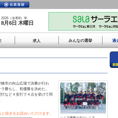
2026（令和8）年
8月6日 木曜日
みんなの選挙
過
E
求人
橋市の向山広場で決勝が行わ
ナラ勝ちし、初優勝を決めた。
塁打など４安打で４点を挙げて同
.
ると続きをお読みいただけます。
シニア優勝の北山シニア