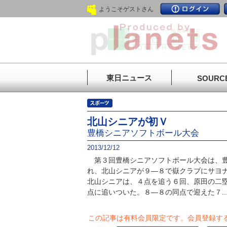
ようこそゲストさん
東日ニュース
SOURC
北山シニアが初Ｖ
豊橋シニアソフトボール大会
2013/12/12
第３回豊橋シニアソフトボール大会は、豊
れ、北山シニアが９―８で嶽クラブにサヨ
北山シニアは、４点を追う６回、原田の二
点に追いついた。８―８の同点で迎えた７..
この記事は有料会員限定です。
会員登録す