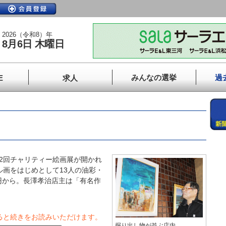
2026（令和8）年
8月6日 木曜日
みんなの選挙
過
E
求人
2回チャリティー絵画展が開かれ
ル画をはじめとして13人の油彩・
円から。長澤孝治店主は「有名作
ると続きをお読みいただけます。
掘り出し物が並ぶ店内