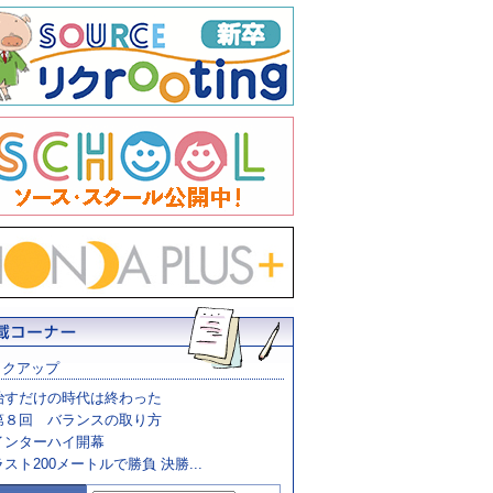
ックアップ
治すだけの時代は終わった
第８回 バランスの取り方
インターハイ開幕
ラスト200メートルで勝負 決勝...