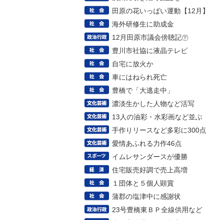
田原の花いっぱい運動【12月】
海外研修生に助成金
12月田原市議会傍聴記㊦
豊川市社協に液晶テレビ
自宅に放火か
車にはねられ死亡
豊橋で「大逃走中」
濃淡生かした人物など活写
13人の油彩・水彩画など並ぶ
手作りリースなど多彩に300点
愛情あふれる力作46点
イムレサンダースが優勝
住宅販売好調で売上高増
１団体と５個人顕賞
蒲郡の塩津中に感謝状
23号豊橋東ＢＰ全線供用など