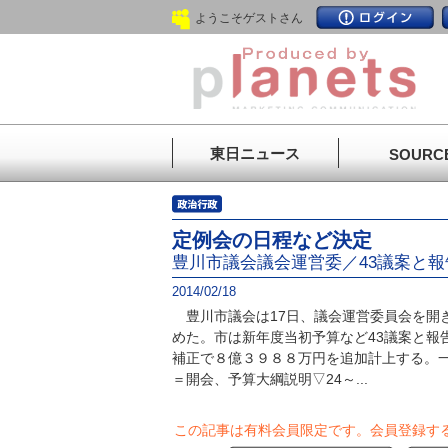
ようこそゲストさん
東日ニュース
SOURC
定例会の日程など決定
豊川市議会議会運営委／43議案と
2014/02/18
豊川市議会は17日、議会運営委員会を開
めた。市は新年度当初予算など43議案と報
補正で８億３９８８万円を追加計上する。一
＝開会、予算大綱説明▽24～...
この記事は有料会員限定です。
会員登録す