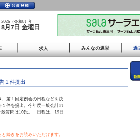
2026（令和8）年
8月7日 金曜日
みんなの選挙
過
E
求人
報告１件提出
き、第１回定例会の日程などを決
告１件を提出。今年度一般会計の
般質問は10氏。 日程は、19日
ると続きをお読みいただけます。