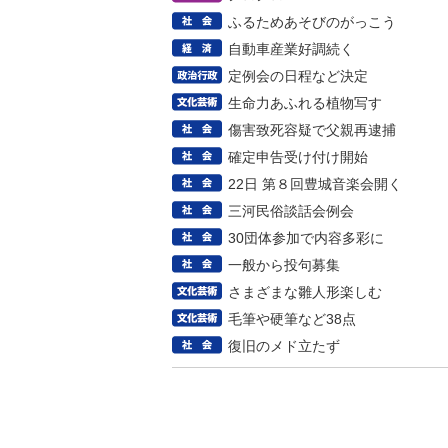
ふるためあそびのがっこう
自動車産業好調続く
定例会の日程など決定
生命力あふれる植物写す
傷害致死容疑で父親再逮捕
確定申告受け付け開始
22日 第８回豊城音楽会開く
三河民俗談話会例会
30団体参加で内容多彩に
一般から投句募集
さまざまな雛人形楽しむ
毛筆や硬筆など38点
復旧のメド立たず