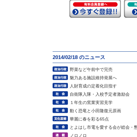
2014/02/18 のニュース
野菜など午前中で完売
魅力ある施設維持発展へ
人財育成の定着化目指す
自衛隊入隊・入校予定者激励会
１年生の窯業実習見学
動く恐竜と小田隆復元原画
華麗に春を彩る65点
とよはし市電を愛する会が総会・
ノロノロ