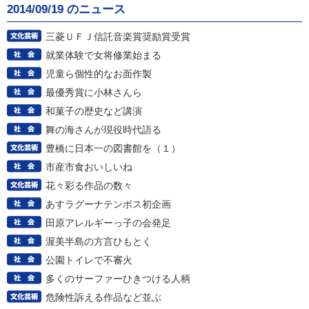
2014/09/19 のニュース
三菱ＵＦＪ信託音楽賞奨励賞受賞
就業体験で女将修業始まる
児童ら個性的なお面作製
最優秀賞に小林さんら
和菓子の歴史など講演
舞の海さんが現役時代語る
豊橋に日本一の図書館を（１）
市産市食おいしいね
花々彩る作品の数々
あすラグーナテンボス初企画
田原アレルギーっ子の会発足
渥美半島の方言ひもとく
公園トイレで不審火
多くのサーファーひきつける人柄
危険性訴える作品など並ぶ