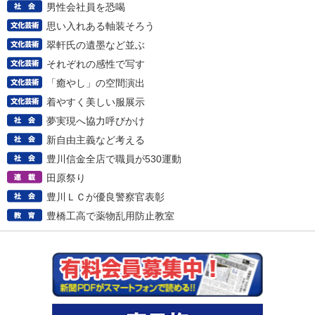
男性会社員を恐喝
思い入れある軸装そろう
翠軒氏の遺墨など並ぶ
それぞれの感性で写す
「癒やし」の空間演出
着やすく美しい服展示
夢実現へ協力呼びかけ
新自由主義など考える
豊川信金全店で職員が530運動
田原祭り
豊川ＬＣが優良警察官表彰
豊橋工高で薬物乱用防止教室