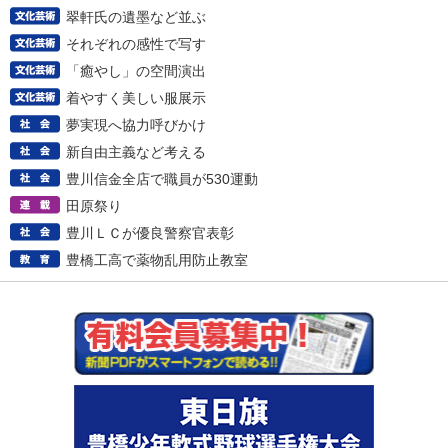
翠軒氏の遺墨など並ぶ
それぞれの感性で写す
「癒やし」の空間演出
着やすく美しい服展示
夢実現へ協力呼びかけ
新自由主義など考える
豊川信金全店で職員が530運動
田原祭り
豊川ＬＣが優良警察官表彰
豊橋工高で薬物乱用防止教室