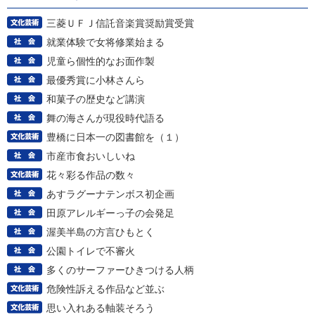
三菱ＵＦＪ信託音楽賞奨励賞受賞
就業体験で女将修業始まる
児童ら個性的なお面作製
最優秀賞に小林さんら
和菓子の歴史など講演
舞の海さんが現役時代語る
豊橋に日本一の図書館を（１）
市産市食おいしいね
花々彩る作品の数々
あすラグーナテンボス初企画
田原アレルギーっ子の会発足
渥美半島の方言ひもとく
公園トイレで不審火
多くのサーファーひきつける人柄
危険性訴える作品など並ぶ
思い入れある軸装そろう