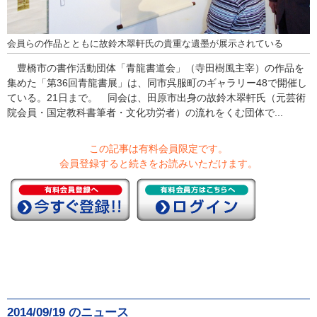
会員らの作品とともに故鈴木翠軒氏の貴重な遺墨が展示されている
豊橋市の書作活動団体「青龍書道会」（寺田樹風主宰）の作品を
集めた「第36回青龍書展」は、同市呉服町のギャラリー48で開催し
ている。21日まで。 同会は、田原市出身の故鈴木翠軒氏（元芸術
院会員・国定教科書筆者・文化功労者）の流れをくむ団体で...
この記事は有料会員限定です。
会員登録すると続きをお読みいただけます。
2014/09/19 のニュース