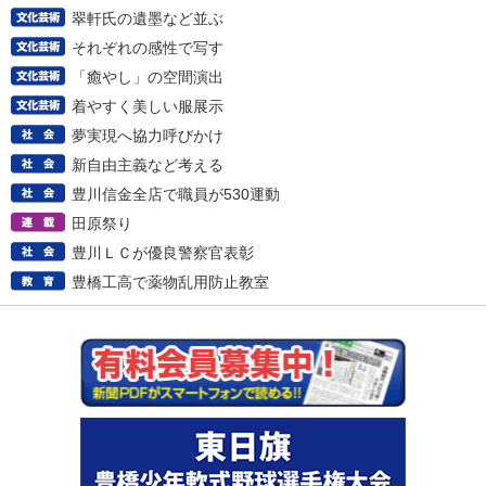
翠軒氏の遺墨など並ぶ
それぞれの感性で写す
「癒やし」の空間演出
着やすく美しい服展示
夢実現へ協力呼びかけ
新自由主義など考える
豊川信金全店で職員が530運動
田原祭り
豊川ＬＣが優良警察官表彰
豊橋工高で薬物乱用防止教室