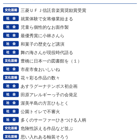
三菱ＵＦＪ信託音楽賞奨励賞受賞
就業体験で女将修業始まる
児童ら個性的なお面作製
最優秀賞に小林さんら
和菓子の歴史など講演
舞の海さんが現役時代語る
豊橋に日本一の図書館を（１）
市産市食おいしいね
花々彩る作品の数々
あすラグーナテンボス初企画
田原アレルギーっ子の会発足
渥美半島の方言ひもとく
公園トイレで不審火
多くのサーファーひきつける人柄
危険性訴える作品など並ぶ
思い入れある軸装そろう