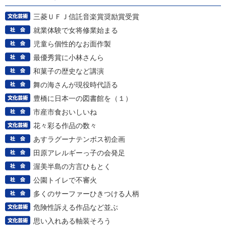
三菱ＵＦＪ信託音楽賞奨励賞受賞
就業体験で女将修業始まる
児童ら個性的なお面作製
最優秀賞に小林さんら
和菓子の歴史など講演
舞の海さんが現役時代語る
豊橋に日本一の図書館を（１）
市産市食おいしいね
花々彩る作品の数々
あすラグーナテンボス初企画
田原アレルギーっ子の会発足
渥美半島の方言ひもとく
公園トイレで不審火
多くのサーファーひきつける人柄
危険性訴える作品など並ぶ
思い入れある軸装そろう