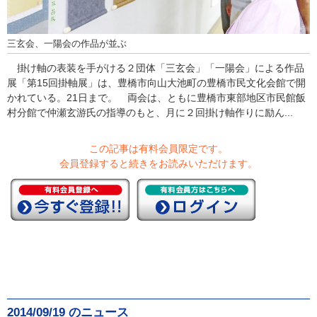
三玄会、一陽会の作品が並ぶ
掛け軸の表装を手がける２団体「三玄会」「一陽会」による作品
展「第15回掛軸展」は、豊橋市向山大池町の豊橋市民文化会館で開
かれている。21日まで。 両会は、ともに豊橋市東部地区市民館飯
村分館で仲瀬玄游氏の指導のもと、月に２回掛け軸作りに励ん...
この記事は有料会員限定です。
会員登録すると続きをお読みいただけます。
2014/09/19 のニュース