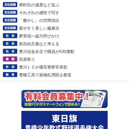
翠軒氏の遺墨など並ぶ
それぞれの感性で写す
「癒やし」の空間演出
着やすく美しい服展示
夢実現へ協力呼びかけ
新自由主義など考える
豊川信金全店で職員が530運動
田原祭り
豊川ＬＣが優良警察官表彰
豊橋工高で薬物乱用防止教室